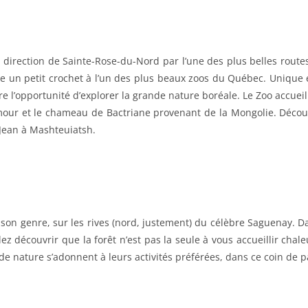
a direction de Sainte-Rose-du-Nord par l’une des plus belles rout
ire un petit crochet à l’un des plus beaux zoos du Québec. Unique
re l’opportunité d’explorer la grande nature boréale. Le Zoo accuei
’Amour et le chameau de Bactriane provenant de la Mongolie. Déco
-Jean à Mashteuiatsh.
 son genre, sur les rives (nord, justement) du célèbre Saguenay. D
z découvrir que la forêt n’est pas la seule à vous accueillir chal
de nature s’adonnent à leurs activités préférées, dans ce coin de p