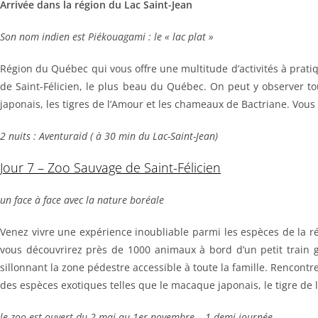
Arrivée dans la région du Lac Saint-Jean
Son nom indien est Piékouagami : le « lac plat »
Région du Québec qui vous offre une multitude d’activités à pratiq
de Saint-Félicien, le plus beau du Québec. On peut y observer t
japonais, les tigres de l’Amour et les chameaux de Bactriane. Vous
2 nuits : Aventuraid ( à 30 min du Lac-Saint-Jean)
Jour 7 – Zoo Sauvage de Saint-Félicien
un face à face avec la nature boréale
Venez vivre une expérience inoubliable parmi les espèces de la rég
vous découvrirez près de 1000 animaux à bord d’un petit train gr
sillonnant la zone pédestre accessible à toute la famille. Rencontre
des espèces exotiques telles que le macaque japonais, le tigre de
le zoo est ouvert du 2 mai au 1er novembre – 1 demi-journée