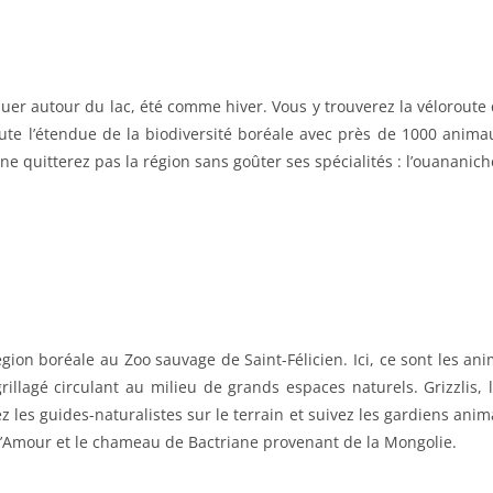
uer autour du lac, été comme hiver. Vous y trouverez la véloroute 
oute l’étendue de la biodiversité boréale avec près de 1000 ani
 ne quitterez pas la région sans goûter ses spécialités : l’ouanani
ion boréale au Zoo sauvage de Saint-Félicien. Ici, ce sont les ani
illagé circulant au milieu de grands espaces naturels. Grizzlis, 
z les guides-naturalistes sur le terrain et suivez les gardiens anim
 l’Amour et le chameau de Bactriane provenant de la Mongolie.