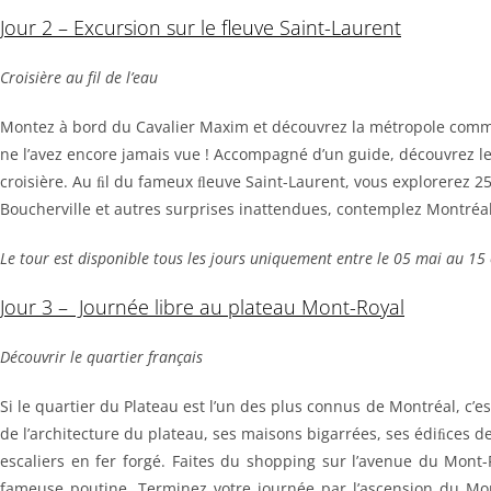
Jour 2 – Excursion sur le fleuve Saint-Laurent
Croisière au fil de l’eau
Montez à bord du Cavalier Maxim et découvrez la métropole com
ne l’avez encore jamais vue ! Accompagné d’un guide, découvrez l
croisière. Au ﬁl du fameux ﬂeuve Saint-Laurent, vous explorerez 25 ki
Boucherville et autres surprises inattendues, contemplez Montréal 
Le tour est disponible tous les jours uniquement entre le 05 mai au 15 oc
Jour 3 – Journée libre au plateau Mont-Royal
Découvrir le quartier français
Si le quartier du Plateau est l’un des plus connus de Montréal, c’es
de l’architecture du plateau, ses maisons bigarrées, ses édiﬁces de 
escaliers en fer forgé. Faites du shopping sur l’avenue du Mon
fameuse poutine. Terminez votre journée par l’ascension du Mon