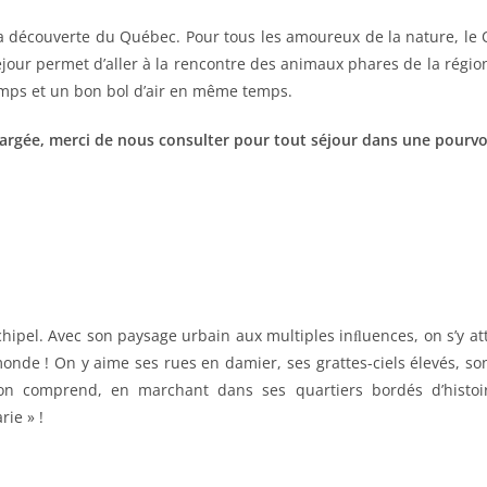
 la découverte du Québec. Pour tous les amoureux de la nature, l
e séjour permet d’aller à la rencontre des animaux phares de la rég
temps et un bon bol d’air en même temps.
hargée, merci de nous consulter pour tout séjour dans une pourvo
chipel. Avec son paysage urbain aux multiples inﬂuences, on s’y a
onde ! On y aime ses rues en damier, ses grattes-ciels élevés, son
is on comprend, en marchant dans ses quartiers bordés d’histo
ie » !