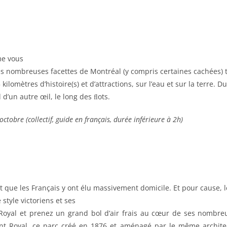
me vous
es nombreuses facettes de Montréal (y compris certaines cachées) 
lomètres d’histoire(s) et d’attractions, sur l’eau et sur la terre. Du
d’un autre œil, le long des ﬂots.
tobre (collectif, guide en français, durée inférieure à 2h)
t que les Français y ont élu massivement domicile. Et pour cause, le 
style victoriens et ses
t-Royal et prenez un grand bol d’air frais au cœur de ses nombr
t Royal, ce parc créé en 1876 et aménagé par le même architect