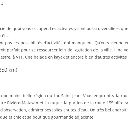
ie
ie de quoi vous occuper. Les activités y sont aussi diversiﬁées qu
rêts,
nt pas les possibilités d’activités qui manquent. Qu’on y vienne e
t parfait pour se ressourcer loin de l’agitation de la ville. Il ne v
tre, à VTT, une balade en kayak et encore bien d’autres activités 
(350 km)
la non moins belle région du Lac Saint-Jean. Vous empruntez la ro
ntre Rivière-Matawin et La tuque, la portion de la route 155 offre 
 d’observation, admirer ses jolies chutes d’eau. Un très bel endroi
tique et chic et sa boutique gourmande adjacente.