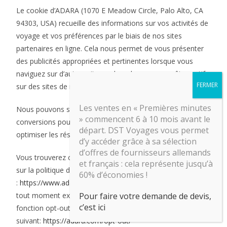
Le cookie d’ADARA (1070 E Meadow Circle, Palo Alto, CA
94303, USA) recueille des informations sur vos activités de
voyage et vos préférences par le biais de nos sites
partenaires en ligne. Cela nous permet de vous présenter
des publicités appropriées et pertinentes lorsque vous
naviguez sur d’autres sites web ou lorsque vous êtes actif
sur des sites de médias sociaux.
Les ventes en « Premières minutes
Nous pouvons stocker des informations sur les
» commencent 6 à 10 mois avant le
conversions pour mieux suivre les campagnes ADARA,
départ. DST Voyages vous permet
optimiser les résultats et créer des rapports.
d’y accéder grâce à sa sélection
d’offres de fournisseurs allemands
Vous trouverez ci-après des informations supplémentaires
et français : cela représente jusqu’à
sur la politique de confidentialité d’ADARA
60% d’économies !
:
https://www.adara.com/privacy-promise
et vous pouvez à
tout moment exercer votre droit d’opposition et utiliser la
Pour faire votre demande de devis,
c’est ici
fonction opt-out en cliquant sur le lien
suivant:
https://adara.com/opt-out/