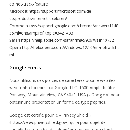
do-not-track-feature
Microsoft
https://support.microsoft.com/de-
de/products/internet-explorer#
Chrome
https://support.google.com/chrome/answer/1148
36?hl=en&amp;ref_topic=3421433
Safari
https://help.apple.com/safari/mac/9.0/#/sfri40732
Opera
http://help.opera.com/Windows/12.10/en/notrack.ht
ml
Google Fonts
Nous utilisons des polices de caractères pour le web (les
web-fonts) fournies par Google LLC, 1600 Amphithéâtre
Parkway, Mountain View, CA 94043, USA (« Google ») pour
obtenir une présentation uniforme de typographies.
Google est certifié pour le « Privacy Shield »
(
https://www.privacyshield.gov/
) qui a pour objet de
garantir la protection des données personnelles selon les