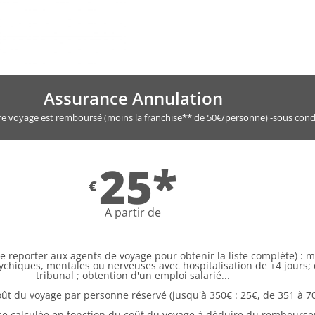
Assurance Annulation
tre voyage est remboursé (moins la franchise** de 50€/personne) -sous cond
25*
€
A partir de
se reporter aux agents de voyage pour obtenir la liste complète) : 
ychiques, mentales ou nerveuses avec hospitalisation de +4 jours
tribunal ; obtention d'un emploi salarié...
oût du voyage par personne réservé (jusqu'à 350€ : 25€, de 351 à 70
se calculée en fonction du coût du voyage à déduire du rembours