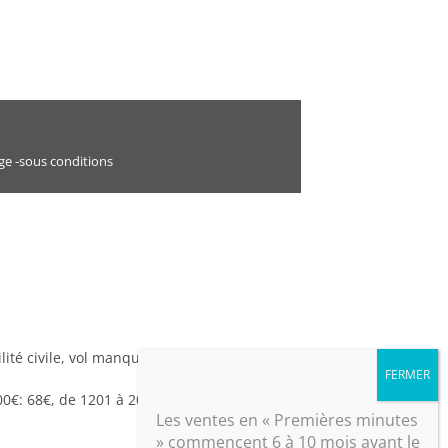
ge -sous conditions
ité civile, vol manqué, retard de transport,
0€: 68€, de 1201 à 2000€ : 93€, etc)
Les ventes en « Premières minutes
» commencent 6 à 10 mois avant le