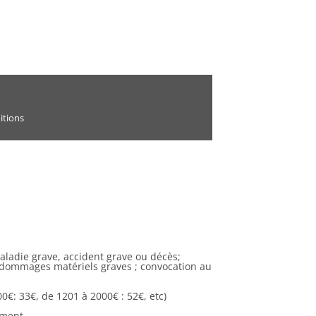
itions
maladie grave, accident grave ou décès;
; dommages matériels graves ; convocation au
0€: 33€, de 1201 à 2000€ : 52€, etc)
ement