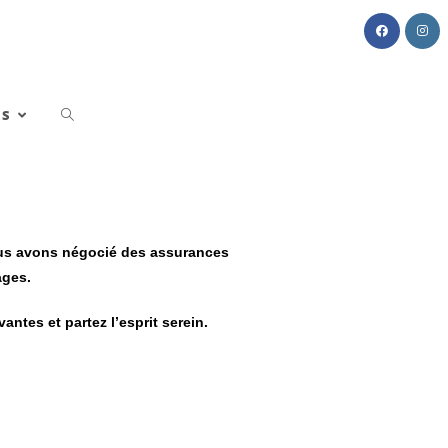
ES
us avons négocié des assurances
ages.
antes et partez l’esprit serein.