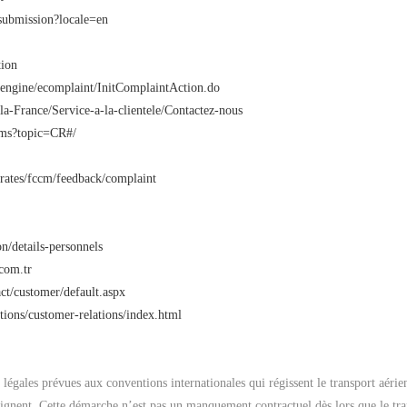
-submission?locale=en
tion
e/engine/ecomplaint/InitComplaintAction.do
la-France/Service-a-la-clientele/Contactez-nous
orms?topic=CR#/
irates/fccm/feedback/complaint
n/details-personnels
com.tr
ct/customer/default.aspx
stions/customer-relations/index.html
gales prévues aux conventions internationales qui régissent le transport aérien
raignent. Cette démarche n’est pas un manquement contractuel dès lors que le tra