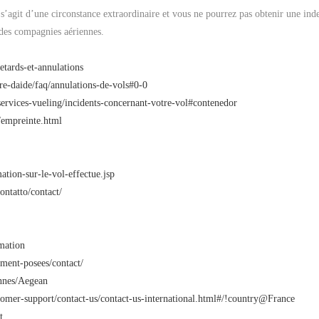
l s’agit d’une circonstance extraordinaire et vous ne pourrez pas obtenir une in
s des compagnies aériennes.
etards-et-annulations
tre-daide/faq/annulations-de-vols#0-0
services-vueling/incidents-concernant-votre-vol#contenedor
/empreinte.html
ation-sur-le-vol-effectue.jsp
ontatto/contact/
mation
ment-posees/contact/
ennes/Aegean
tomer-support/contact-us/contact-us-international.html#/!country@France
t