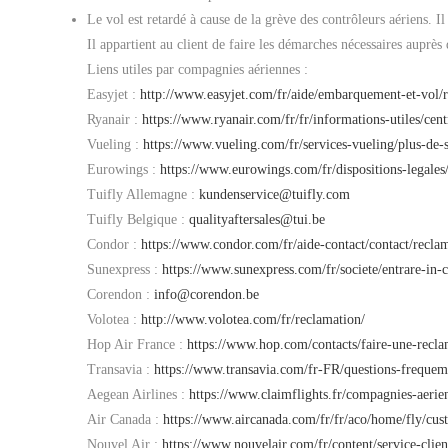
Le vol est retardé à cause de la grève des contrôleurs aériens. I
Il appartient au client de faire les démarches nécessaires auprè
Liens utiles par compagnies aériennes :
Easyjet :
http://www.easyjet.com/fr/aide/embarquement-et-vol/r
Ryanair :
https://www.ryanair.com/fr/fr/informations-utiles/cen
Vueling :
https://www.vueling.com/fr/services-vueling/plus-de-
Eurowings :
https://www.eurowings.com/fr/dispositions-legales
Tuifly Allemagne :
kundenservice@tuifly.com
Tuifly Belgique :
qualityaftersales@tui.be
Condor :
https://www.condor.com/fr/aide-contact/contact/reclam
Sunexpress :
https://www.sunexpress.com/fr/societe/entrare-in-c
Corendon :
info@corendon.be
Volotea :
http://www.volotea.com/fr/reclamation/
Hop Air France :
https://www.hop.com/contacts/faire-une-recla
Transavia :
https://www.transavia.com/fr-FR/questions-frequem
Aegean Airlines :
https://www.claimflights.fr/compagnies-aeri
Air Canada :
https://www.aircanada.com/fr/fr/aco/home/fly/cus
Nouvel Air :
https://www.nouvelair.com/fr/content/service-clien