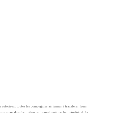
 autorisent toutes les compagnies aériennes à transférer leurs
nsporteur de substitution est homologué par les autorités de la