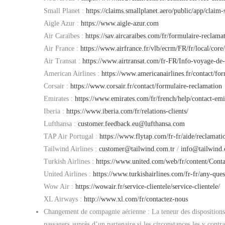
Small Planet :
https://claims.smallplanet.aero/public/app/claim
Aigle Azur :
https://www.aigle-azur.com
Air Caraïbes :
https://sav.aircaraibes.com/fr/formulaire-reclama
Air France :
https://www.airfrance.fr/vlb/ecrm/FR/fr/local/cor
Air Transat :
https://www.airtransat.com/fr-FR/Info-voyage-de-
American Airlines :
https://www.americanairlines.fr/contact/f
Corsair :
https://www.corsair.fr/contact/formulaire-reclamation
Emirates :
https://www.emirates.com/fr/french/help/contact-em
Iberia :
https://www.iberia.com/fr/relations-clients/
Lufthansa :
customer.feedback.eu@lufthansa.com
TAP Air Portugal :
https://www.flytap.com/fr-fr/aide/reclamatio
Tailwind Airlines :
customer@tailwind.com.tr
/
info@tailwind.
Turkish Airlines :
https://www.united.com/web/fr/content/Conta
United Airlines :
https://www.turkishairlines.com/fr-fr/any-que
Wow Air :
https://wowair.fr/service-clientele/service-clientele/
XL Airways :
http://www.xl.com/fr/contactez-nous
Changement de compagnie aérienne : La teneur des dispositions lé
passagers auprès d’un partenaire si les circonstances les y cont